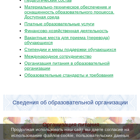
Материально-техническое обеспечение и
оснащенность образовательного процесса.
Доступная среда
Платные образовательные услуги
Финансово-хозяйственная деятельность
Вакантные места для приема (перевода)
обучающихся
Стипендии и меры поддержки обучающихся
Международное сотрудничество
Организация питания в образовательной
организации
Образовательные стандарты и требования
Сведения об образовательной организации
Организация питания.
Продолжая использовать наш сайт, вы даете согласие на
Ежедневные меню
использование файлов cookie, пользовательских данных