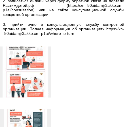
2. записаться онлайн через форму обратной связи на портале
Растимдетей.рф (https://xn--80aidamjr3akke.xn--
p1ai/consultation) или на сайте консультационной службы
конкретной организации.
3. прийти очно в консультационную службу конкретной
организации. Полная информация об организациях https://xn-
-80aidamjr3akke.xn--p1ai/where-to-turn