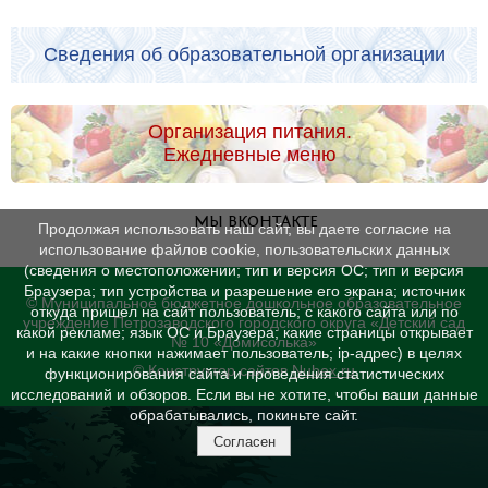
Сведения об образовательной организации
Организация питания.
Ежедневные меню
МЫ ВКОНТАКТЕ
Продолжая использовать наш сайт, вы даете согласие на
использование файлов cookie, пользовательских данных
(сведения о местоположении; тип и версия ОС; тип и версия
Браузера; тип устройства и разрешение его экрана; источник
© Муниципальное бюджетное дошкольное образовательное
откуда пришел на сайт пользователь; с какого сайта или по
учреждение Петрозаводского городского округа «Детский сад
какой рекламе; язык ОС и Браузера; какие страницы открывает
№ 10 «Домисолька»
и на какие кнопки нажимает пользователь; ip-адрес) в целях
© Конструктор сайтов
Nubex.ru
функционирования сайта и проведения статистических
исследований и обзоров. Если вы не хотите, чтобы ваши данные
обрабатывались, покиньте сайт.
Согласен