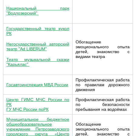
Национальный парк
"Водлозерский"
Государственный театр кукол
РК
Обогащение
Негосударственный авторский
эмоционального опыта
театр "Ad LIBERUM"
детей, знакомство с
видами театра
Театр музыкальной сказки
"Карьялас"
Профилактическая работа
Госавтоинспекция МВД России
по правилам дорожного
движения
Центр ГИМС МЧС России по
Профилактическая работа
РК
по безопасности
ГУ МЧС России поРК
пребывания на водоёмах
Муниципальное бюджетное
общеобразовательное
Обогащение
учреждение Петрозаводского
эмоционального опыта
городского округа «Центр
детей, знакомство с