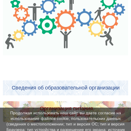
Сведения об образовательной организации
Организация питания.
Продолжая использовать наш сайт, вы даете согласие на
Ежедневные меню
использование файлов cookie, пользовательских данных
(сведения о местоположении; тип и версия ОС; тип и версия
Браузера; тип устройства и разрешение его экрана; источник