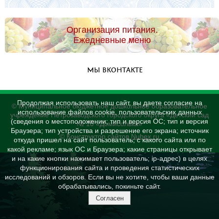
Организация питания.
Ежедневные меню
МЫ ВКОНТАКТЕ
Продолжая использовать наш сайт, вы даете согласие на
© Муниципальное бюджетное дошкольное образовательное
использование файлов cookie, пользовательских данных
учреждение Петрозаводского городского округа «Детский сад
(сведения о местоположении; тип и версия ОС; тип и версия
№ 10 «Домисолька»
Браузера; тип устройства и разрешение его экрана; источник
© Конструктор сайтов
Nubex.ru
откуда пришел на сайт пользователь; с какого сайта или по
какой рекламе; язык ОС и Браузера; какие страницы открывает
и на какие кнопки нажимает пользователь; ip-адрес) в целях
функционирования сайта и проведения статистических
исследований и обзоров. Если вы не хотите, чтобы ваши данные
обрабатывались, покиньте сайт.
Согласен