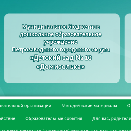
Муниципальное бюджетное
дошкольное образовательное
учреждение
Петрозаводского городского округа
«Детский сад № 10
«Домисолька»
овательной организации
Методические материалы
О
ействие
Образовательные события
Для вас, родители