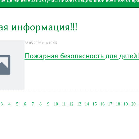
е детей ветеранов (участников) специальной военной опер
ая информация!!!
28.05.2026 г. в 19:05
Пожарная безопасность для детей!
3
4
5
6
7
8
9
10
11
12
13
14
15
16
17
18
19
20