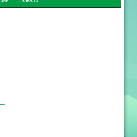
ации
Новости
→