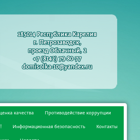
185014 Республика Карелия
г. Петрозаводск,
проезд Облачный, 2
+7 (8142) 79-80-77
domisolka-10@yandex.ru
ценка качества
Противодействие коррупции
!
Информационная безопасность
Контакты